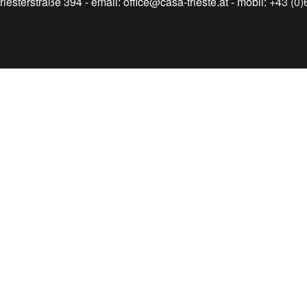
riesterstraße 394
- email:
office@casa-trieste.at
- mobil:
+43 (0)